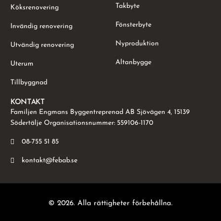
Takbyte
Köksrenovering
Fönsterbyte
Invändig renovering
Nyproduktion
Utvändig renovering
Altanbygge
Uterum
Tillbyggnad
KONTAKT
Familjen Engmans Byggentreprenad AB Sjövägen 4, 15139
Södertälje Organisationsnummer: 559106-1170
08-755 51 85
kontakt@febab.se
© 2026. Alla rättigheter förbehållna.
Kontakta oss