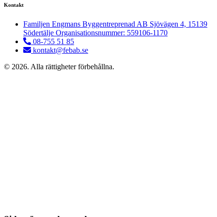
Kontakt
Familjen Engmans Byggentreprenad AB Sjövägen 4, 15139
Södertälje Organisationsnummer: 559106-1170
08-755 51 85
kontakt@febab.se
© 2026. Alla rättigheter förbehållna.