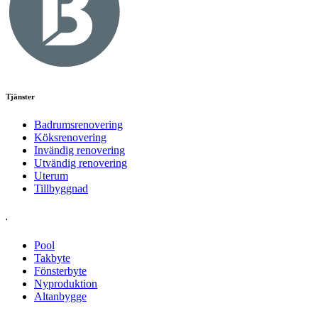
Tjänster
Badrumsrenovering
Köksrenovering
Invändig renovering
Utvändig renovering
Uterum
Tillbyggnad
.
Pool
Takbyte
Fönsterbyte
Nyproduktion
Altanbygge