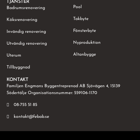
TJÄNSTER
.
Pool
Badrumsrenovering
Takbyte
Köksrenovering
Fönsterbyte
Invändig renovering
Nyproduktion
Utvändig renovering
Altanbygge
Uterum
Tillbyggnad
KONTAKT
Familjen Engmans Byggentreprenad AB Sjövägen 4, 15139
Södertälje Organisationsnummer: 559106-1170
08-755 51 85
kontakt@febab.se