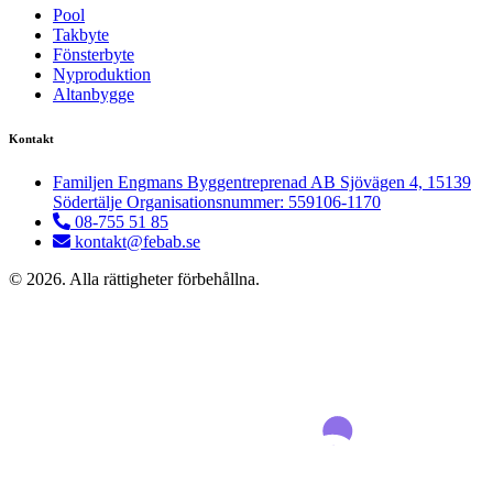
Pool
Takbyte
Fönsterbyte
Nyproduktion
Altanbygge
Kontakt
Familjen Engmans Byggentreprenad AB Sjövägen 4, 15139
Södertälje Organisationsnummer: 559106-1170
08-755 51 85
kontakt@febab.se
© 2026. Alla rättigheter förbehållna.